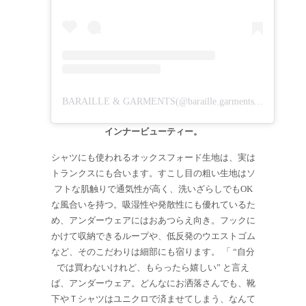
BARAILLE & GARMENTS(@baraille.garments)がシェアした投稿
インナービューティー。
シャツにも使われるオックスフォード生地は、実は
トランクスにも合います。すこし目の粗い生地はソ
フトな肌触りで通気性が高く、洗いざらしでもOK
な風合いを持つ。吸湿性や発散性にも優れているた
め、アンダーウェアにはおあつらえ向き。フックに
かけて収納できるループや、低反発のウエストゴム
など、そのこだわりは細部にも宿ります。 「 “自分
では買わないけれど、もらったら嬉しい” と言え
ば、アンダーウェア。どんなにお洒落さんでも、靴
下やＴシャツはユニクロで済ませてしまう、なんて