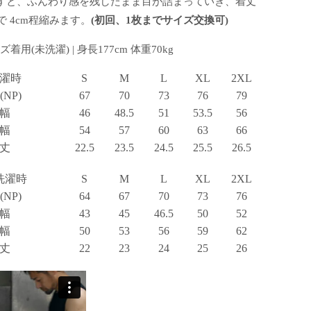
すと、ふんわり感を残したまま目が詰まっていき、着丈
で 4cm程縮みます。
(初回、1枚までサイズ交換可)
着用(未洗濯) | 身長177cm 体重70kg
濯時
S
M
L
XL
2XL
NP)
67
70
73
76
79
幅
46
48.5
51
53.5
56
幅
54
57
60
63
66
丈
22.5
23.5
24.5
25.5
26.5
洗濯時
S
M
L
XL
2XL
NP)
64
67
70
73
76
幅
43
45
46.5
50
52
幅
50
53
56
59
62
丈
22
23
24
25
26