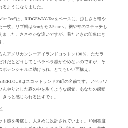
れるようになりました。
 Mist Tee”は、RIDGEWAY-Teeをベースに、涼しさと軽や
一枚。リブ幅は3cmから2.5cmへ。裾や袖のステッチも
えました。ささやかな違いですが、着たときの印象にき
す。
ろんアメリカンシーアイランドコットン100％。ただラ
だけだとどうしてもペラペラ感が否めないのですが、そ
つポテンシャルに助けられ、とてもいい面構え。
ABERLOURはスコットランドの町の名前です。アベラワ
ひんやりとした霧の中を歩くような感覚。あなたの感受
、きっと感じられるはずです。
ド
ット感を考慮し、大きめに設計されています。10回程度