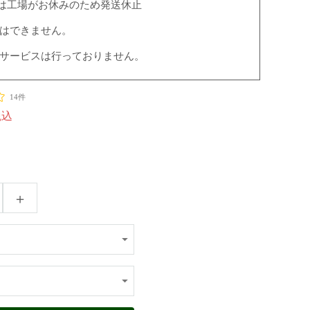
8/16は工場がお休みのため発送休止
定はできません。
グサービスは行っておりません。
14件
税込
＋