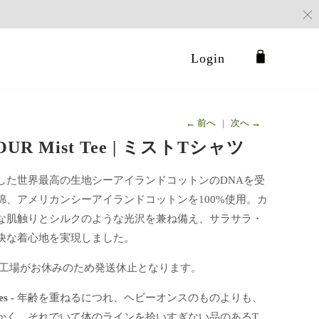
Login
← 前へ
|
次へ →
OUR Mist Tee | ミストTシャツ
した世界最高の生地シーアイランドコットンのDNAを受
綿、アメリカンシーアイランドコットンを100%使用。カ
な肌触りとシルクのような光沢を兼ね備え、サラサラ・
快な着心地を実現しました。
/16は工場がお休みのため発送休止となります。
es -
年齢を重ねるにつれ、ヘビーオンスのものよりも、
かく、それでいて体のラインを拾いすぎない品のあるT