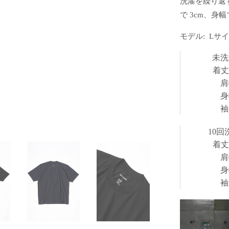
洗濯を繰り返
で 3cm、身幅
モデル: Lサイズ
未洗
着丈(
肩
身
袖
10回
着丈(
肩
身
袖