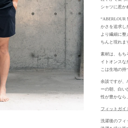
シャツに惹か
“ABERLOUR
かさを追求した
より繊細に整
ちんと現れま
素材は、もち
イトオンスな
こは生地の持
余談ですが、
ーの朝、白い
性が豊かなら
フィットガイ
洗濯後のフィ