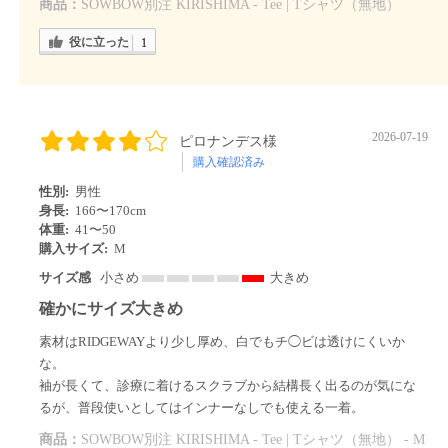
商品：
SOWBOW別注 KIRISHIMA - Tee | Tシャツ（無地）
役に立った
1
2026-07-19
ピロナンデス様
購入確認済み
性別:
男性
身長:
166〜170cm
体重:
41〜50
購入サイズ:
M
サイズ感
小さめ
大きめ
確かにサイズ大きめ
素材はRIDGEWAYより少し厚め、白でもチ◯ビは透けにくいか
な。
袖が長くて、診療に着けるスクラブから結構長く出るのが気にな
るが、普段使いとしてはインナーなしでも使える一着。
商品：
SOWBOW別注 KIRISHIMA - Tee | Tシャツ（無地） - M