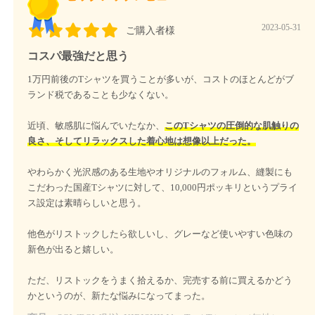
2023-05-31
ご購入者様
コスパ最強だと思う
1万円前後のTシャツを買うことが多いが、コストのほとんどがブ
ランド税であることも少なくない。
近頃、敏感肌に悩んでいたなか、
このTシャツの圧倒的な肌触りの
良さ、そしてリラックスした着心地は想像以上だった。
やわらかく光沢感のある生地やオリジナルのフォルム、縫製にも
こだわった国産Tシャツに対して、10,000円ポッキリというプライ
ス設定は素晴らしいと思う。
他色がリストックしたら欲しいし、グレーなど使いやすい色味の
新色が出ると嬉しい。
ただ、リストックをうまく拾えるか、完売する前に買えるかどう
かというのが、新たな悩みになってまった。