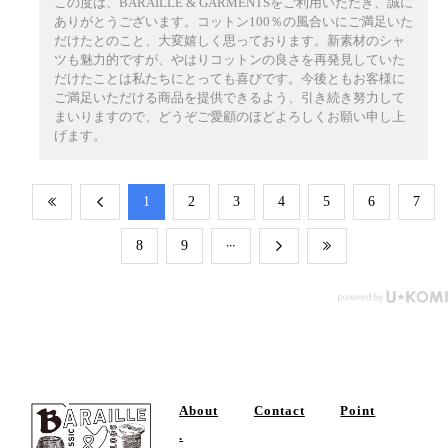
この度は、BARAILLE & GARMENTSをご利用いただき、誠に
ありがとうございます。コットン100％の風合いにご満足いた
だけたとのこと、大変嬉しく思っております。新素材のシャ
ツも魅力的ですが、やはりコットンの良さを再発見していた
だけたことは私たちにとっても喜びです。今後ともお客様に
ご満足いただける商品を提供できるよう、引き続き努力して
まいりますので、どうぞご愛顧のほどよろしくお願い申し上
げます。
​1
​2
​3
​4
​5
​6
​7
​8
​9
About
Contact
Point
.