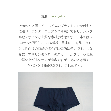
出展：
www.yelp.com
Z
immerliと同じく、スイスのブランド。130年以上
に渡り、アンダーウェアを作り続けており、シンプ
ルなデザインと上質な素材が特徴です。日本ではワ
コールが展開している模様。日本のHPを見てみる
と女性向けの商品のほうが圧倒的に多いです。ちな
みに、マリリンモンローのスカートがブワーっと風
で舞い上がるシーンが有名ですが、そのとき着てい
たパンツはHANROです。これ豆です。